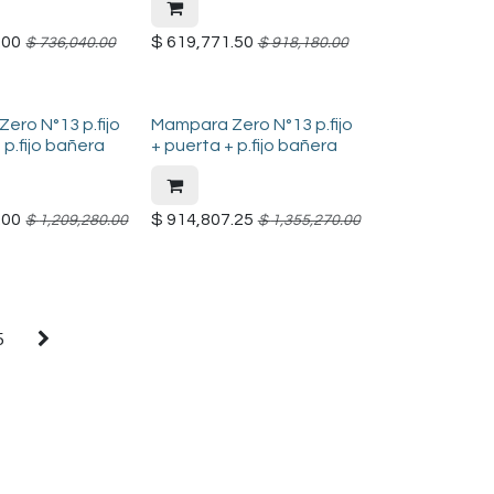
.00
$
619,771.50
$
736,040.00
$
918,180.00
ero N°13 p.fijo
Mampara Zero N°13 p.fijo
 p.fijo bañera
+ puerta + p.fijo bañera
.00
$
914,807.25
$
1,209,280.00
$
1,355,270.00
5