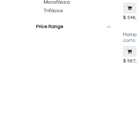
Monofásica
Trifásica
$
546,
Price Range
Mampar
corto
$
567,