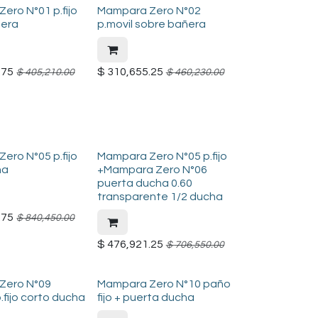
ero N°01 p.fijo
Mampara Zero N°02
ñera
p.movil sobre bañera
.75
$
310,655.25
$
405,210.00
$
460,230.00
ero N°05 p.fijo
Mampara Zero N°05 p.fijo
ha
+Mampara Zero N°06
puerta ducha 0.60
transparente 1/2 ducha
.75
$
840,450.00
$
476,921.25
$
706,550.00
Zero N°09
Mampara Zero N°10 paño
.fijo corto ducha
fijo + puerta ducha