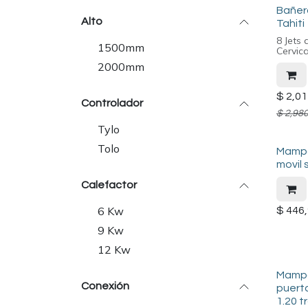
Bañer
Alto
Tahiti
8 Jets 
1500mm
Cervic
2000mm
$
2,01
Controlador
$
2,980
Tylo
Tolo
Mampa
movil
Calefactor
6 Kw
$
446,
9 Kw
12 Kw
Mampa
Conexión
puert
1.20 