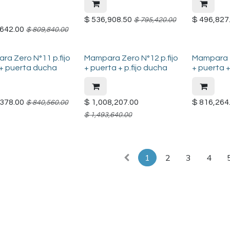
$
536,908.50
$
496,827
$
795,420.00
642.00
$
809,840.00
a Zero N°11 p.fijo
Mampara Zero N°12 p.fijo
Mampara Z
 + puerta ducha
+ puerta + p.fijo ducha
+ puerta +
378.00
$
1,008,207.00
$
816,264
$
840,560.00
$
1,493,640.00
1
2
3
4