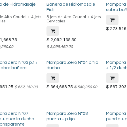
a de Hidromasaje
Bañera de Hidromasaje
Mampara Z
Fidji
sobre ba
de Alto Caudal + 4 Jets
8 Jets de Alto Caudal + 4 Jets
ales
Cervicales
$
273,516
1,668.75
$
2,092,135.50
,250.00
$
3,099,460.00
ra Zero N°03 p.f +
Mampara Zero N°04 p.fijo
Mampara Z
 sobre bañera
ducha
+ 1/2 duc
951.25
$
364,668.75
$
567,303
$
662,150.00
$
540,250.00
ra Zero N°07
Mampara Zero N°08
Mampara 
a + puerta ducha
puerta + p.fijo
puerta + p
transparente