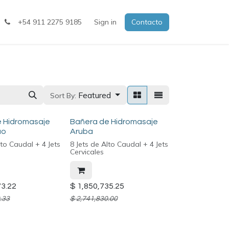
+54 911 2275 9185
Sign in
Contacto
Featured
Sort By:
e Hidromasaje
Bañera de Hidromasaje
uo
Aruba
lto Caudal + 4 Jets
8 Jets de Alto Caudal + 4 Jets
Cervicales
73.22
$
1,850,735.25
.33
$
2,741,830.00