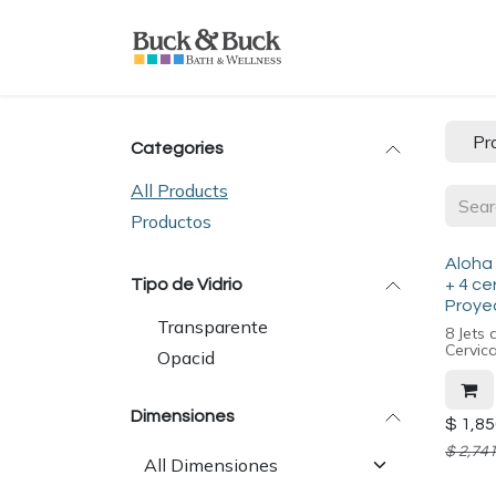
Skip to Content
Home
Productos
Pr
Categories
All Products
Productos
Aloha 
Tipo de Vidrio
+ 4 ce
Proye
Transparente
8 Jets 
Cervic
Opacid
Dimensiones
$
1,85
$
2,741