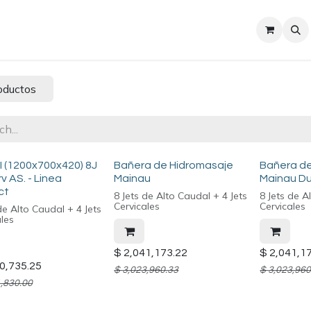
Sobre nosotros
Contact us
oductos
I (1200x700x420) 8J
Bañera de Hidromasaje
Bañera d
rv AS. - Linea
Mainau
Mainau D
ct
8 Jets de Alto Caudal + 4 Jets
8 Jets de A
Cervicales
Cervicales
de Alto Caudal + 4 Jets
ales
$
2,041,173.22
$
2,041,1
0,735.25
$
3,023,960.33
$
3,023,960
,830.00