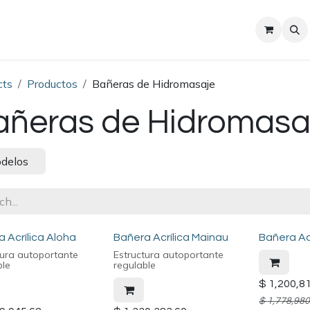
Sobre nosotros
Contact us
cts
Productos
Bañeras de Hidromasaje
añeras de Hidromasa
delos
 Acrílica Aloha
Bañera Acrílica Mainau
Bañera Acr
tura autoportante
Estructura autoportante
ble
regulable
$
1,200,8
$
1,778,980