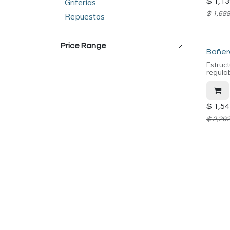
$
1,13
Griferías
$
1,688
Repuestos
Price Range
Bañera
Estruc
regula
$
1,54
$
2,292