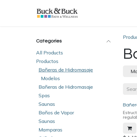
Skip to Content
Home
Productos
Produ
Categories
B
All Products
Productos
Bañeras de Hidromasaje
Mo
Modelos
Bañeras de Hidromasaje
Spas
Saunas
Bañera
Baños de Vapor
Estruc
regula
Saunas
Mamparas