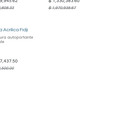
9,945.62
$
1,330,383.60
,808.33
$
1,970,938.67
 Acrílica Fidji
tura autoportante
ble
7,437.50
,500.00