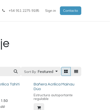
+54 911 2275 9185
Sign in
Contacto
je
Featured
Sort By:
ílica Tahiti
Bañera Acrílica Mainau
Dúo
Estructura autoportante
regulable
11.50
.00