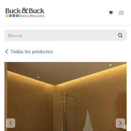
Ir al contenido
Todos los productos