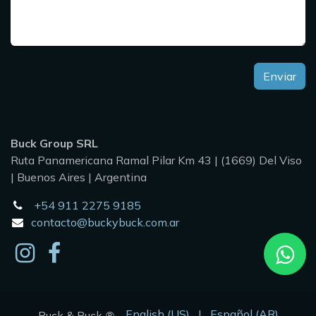
Enviar
Buck Group SRL
Ruta Panamericana Ramal Pilar Km 43 | (1669) Del Viso
| Buenos Aires | Argentina
+54 911 2275 9185
contacto@buckybuck.com.ar
English (US)
|
Español (AR)
Buck & Buck
®