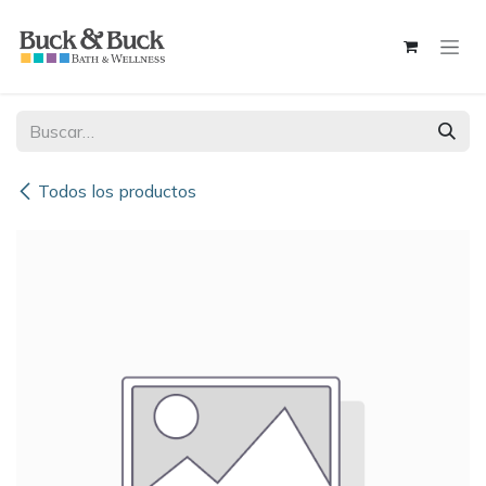
Ir al contenido
Todos los productos