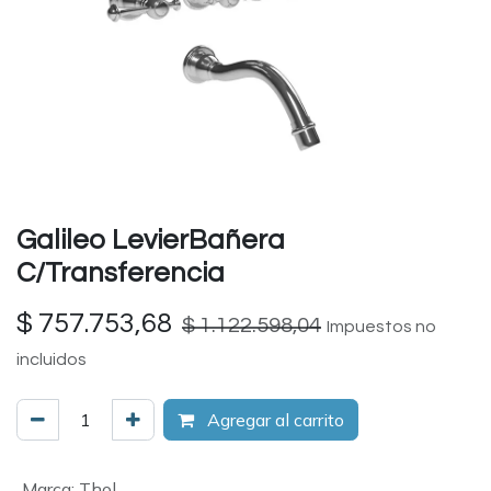
Galileo LevierBañera
C/Transferencia
$
757.753,68
$
1.122.598,04
Impuestos no
incluidos
Agregar al carrito
Marca
:
Thol