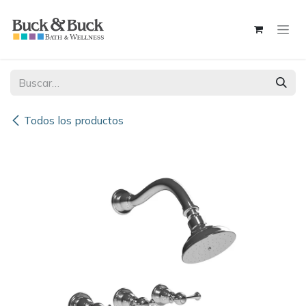
Ir al contenido
Todos los productos