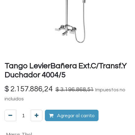
Tango LevierBañera Ext.C/Transf.Y
Duchador 4004/5
$
2.157.886,24
$
3.196.868,51
Impuestos no
incluidos
Agregar al carrito
Marca
:
Thol