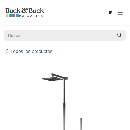
Ir al contenido
Todos los productos