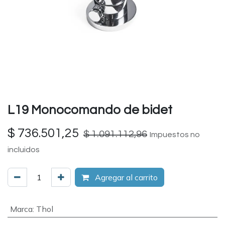
L19 Monocomando de bidet
$
736.501,25
$
1.091.112,96
Impuestos no
incluidos
Agregar al carrito
Marca
:
Thol