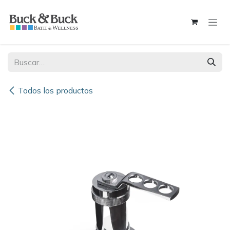
Ir al contenido
Todos los productos